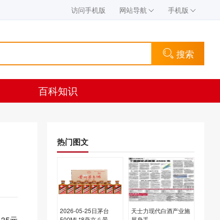
访问手机版
网站导航
手机版
搜索
百科知识
热门图文
2026-05-25日茅台
天士力现代白酒产业施
35元
500ML*8燕京八景
展身手