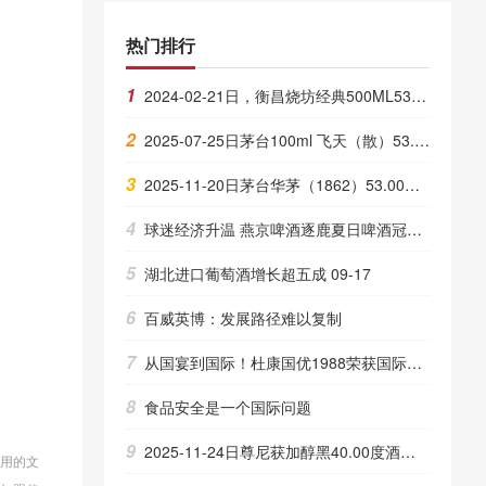
热门排行
1
2024-02-21日，衡昌烧坊经典500ML53.00度酒每瓶的价格是多少呢？
2
2025-07-25日茅台100ml 飞天（散）53.00度酒价格为325一瓶，下跌 8元
3
2025-11-20日茅台华茅（1862）53.00度酒价格为360一瓶，下跌 10元
4
球迷经济升温 燕京啤酒逐鹿夏日啤酒冠军 07-06
5
湖北进口葡萄酒增长超五成 09-17
6
百威英博：发展路径难以复制
7
从国宴到国际！杜康国优1988荣获国际金奖，彰显中国白酒全球影响力
8
食品安全是一个国际问题
9
2025-11-24日尊尼获加醇黑40.00度酒价格为115一瓶，上涨 115元
使用的文