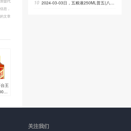
商加盟代
10
2024-03-03日，五粮液250ML普五(八代)250ML52.00度酒每瓶的价格是多少呢？
多信息，
的文章
，茅台王
00M
的价格
关注
我们