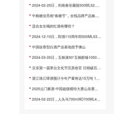
2024-02-25日，剑南春珍藏级500ML52.00度酒每瓶的价格是多少呢？
中粮糖业亮相“春糖节”，全线品牌产品焕新上市
适合女生喝的红酒有哪些？
2024-12-10日，郎酒110周年郎500ML53.00度酒每瓶的价格是多少呢？
中国豉香型白酒产业基地授予佛山
2024-03-05日，五粮液50°五粮醇臻10500ML50.00度酒每瓶的价格是多少呢？
京东第一届茅台文化节完美收官 日销破百吨加速茅台品牌文化推广
湛江珠江啤酒预计今年产量将达15万吨 10-19
2025云门酱酒·中国超级模特大赛山东赛区总决赛完美收官！非遗酒香再造时尚美学
2024-02-22日，人头马700mlXO700ML40.00度酒每瓶的价格是多少呢？