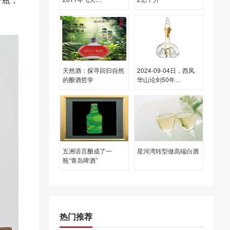
(原)500ML53.00度酒
每瓶的价格是多少呢？
天然酒：探寻回归自然
2024-09-04日，西凤
的酿酒哲学
华山论剑50年
500ML52.00度酒每瓶
的价格是多少呢？
五洲语言酿成了一
星河湾转型做高端白酒
瓶“青岛啤酒”
热门推荐