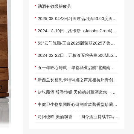
劲酒有效缓解疲劳
2025-08-04今日习酒君品习酒53.00度酒价格为635一瓶，下跌 1元
2024-12-19日，杰卡斯（Jacobs Creek)200ML莫斯卡托·波点小桃红200ML10.00度酒每瓶的价格是多少呢？
53°云门陈酿·玉白2025版荣获2025齐鲁白酒酒体设计金奖！
2024-02-22日，五粮液五粮头曲500ML52.00度酒每瓶的价格是多少呢？
五十年匠心铸就，华都酒业启航“北酱南溯”新征程
新西兰长相思卡特琳娜之声亮相杭州青创生活节
封坛藏酒 醇香馈赠,天佑德封藏酒邀您一饮好时光
中健卫生物集团匠心研制首款酱香型珍藏白酒开创酒业新纪元
浔阳楼畔 美酒飘香——陶令酒业持续书写“酒旅融合”新篇章！