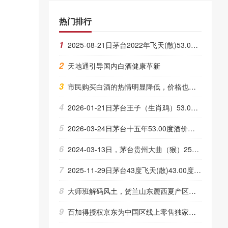
热门排行
1
2025-08-21日茅台2022年飞天(散)53.00度酒价格为1,900一瓶，下跌 20元
2
天地通引导国内白酒健康革新
3
市民购买白酒的热情明显降低，价格也明显回落
4
2026-01-21日茅台王子（生肖鸡）53.00度酒价格为530一瓶，上涨 10元
5
2026-03-24日茅台十五年53.00度酒价格为4,340一瓶，上涨 40元
6
2024-03-13日，茅台贵州大曲（猴）2500ML53.00度酒每瓶的价格是多少呢？
7
2025-11-29日茅台43度飞天(散)43.00度酒价格为750一瓶，下跌 5元
8
大师班解码风土，贺兰山东麓西夏产区六城巡展彰显品质硬实力
9
百加得授权京东为中国区线上零售独家战略合作伙伴