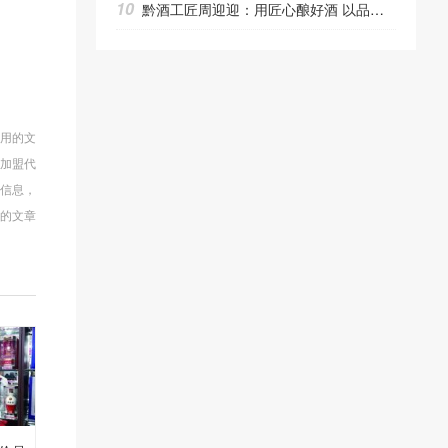
10
黔酒工匠周迎迎：用匠心酿好酒 以品质赢市场
使用的文
商加盟代
多信息，
的文章