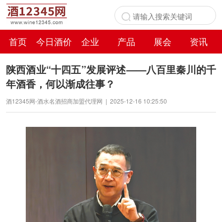
首页
今日酒价
企业
产品
展会
资讯
百科
陕西酒业“十四五”发展评述——八百里秦川的千
年酒香，何以渐成往事？
酒12345网-酒水名酒招商加盟代理网
|
2025-12-16 10:25:50