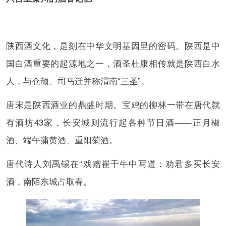
陕西酒文化，是刻在中华文明基因里的密码。陕西是中
国白酒重要的起源地之一，酒圣杜康相传就是陕西白水
人，与仓颉、司马迁并称渭南“三圣”。
唐宋是陕西酒业的鼎盛时期。宝鸡的柳林一带在唐代就
有酒坊43家，长安城则流行起各种节日酒——正月椒
酒、端午蒲黄酒、重阳菊酒。
唐代诗人刘禹锡在“戏赠崔千牛中写道：劝君多买长安
酒，南陌东城占取春。