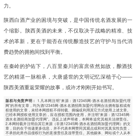
力。
陕西白酒产业的困境与突破，是中国传统名酒发展的一
个缩影。陕西美酒的未来，不仅取决于战略的精准、技
术的革新，更在于能否在传统酿造技艺的守护与当代消
费趋势的拥抱间找到平衡。
在秦岭的护佑下，八百里秦川的富庶依然如故，酿酒技
艺的精湛一脉相承，大唐盛世的文明记忆深植于心——
陕西美酒重返荣耀的故事，或许才刚刚开始书写。
1.凡本网注明“来源：酒12345网-酒水名酒招商加盟代理
版权与免责声明：
网”的所有文章，均为酒12345网-酒水名酒招商加盟代理网合法拥有版权或有
权使用的文章，未经本网授权不得转载、摘编或利用其它方式使用上述文章。
已经本网授权使用文章的，应在授权范围内使用，并注明“来源：酒12345网-
酒水名酒招商加盟代理网”。违反上述声明者，本网将追究其相关法律责任。
2.本网转载并注明自其它来源（非酒12345网-酒水名酒招商加盟代理网）的文
章，目的在于传递更多信息，并不代表本网赞同其观点或和对其真实性负责，
不承担此类作品侵权行为的直接责任及连带责任。其他媒体、网站或个人从本