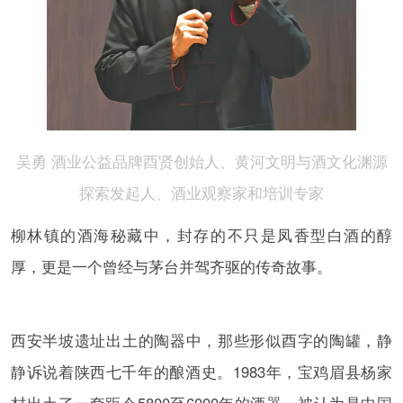
吴勇 酒业公益品牌酉贤创始人、黄河文明与酒文化渊源
探索发起人、酒业观察家和培训专家
柳林镇的酒海秘藏中，封存的不只是凤香型白酒的醇
厚，更是一个曾经与茅台并驾齐驱的传奇故事。
西安半坡遗址出土的陶器中，那些形似酉字的陶罐，静
静诉说着陕西七千年的酿酒史。1983年，宝鸡眉县杨家
村出土了一套距今5800至6000年的酒器，被认为是中国