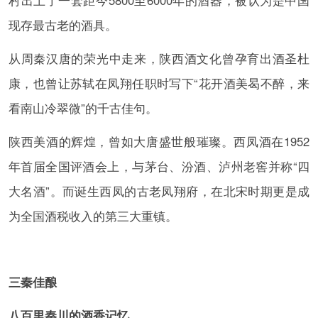
现存最古老的酒具。
从周秦汉唐的荣光中走来，陕西酒文化曾孕育出酒圣杜
康，也曾让苏轼在凤翔任职时写下“花开酒美曷不醉，来
看南山冷翠微”的千古佳句。
陕西美酒的辉煌，曾如大唐盛世般璀璨。西凤酒在1952
年首届全国评酒会上，与茅台、汾酒、泸州老窖并称“四
大名酒”。而诞生西凤的古老凤翔府，在北宋时期更是成
为全国酒税收入的第三大重镇。
三秦佳酿
八百里秦川的酒香记忆