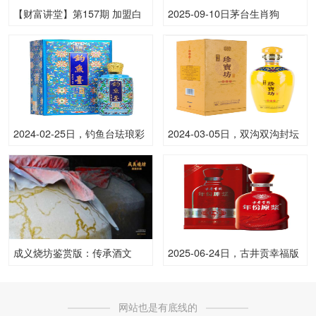
【财富讲堂】第157期 加盟白
2025-09-10日茅台生肖狗
酒项目怎么选 赚钱的品牌是怎
(散)53.00度酒价格为2,400一
样的？
瓶，下跌 50元
2024-02-25日，钓鱼台珐琅彩
2024-03-05日，双沟双沟封坛
500ML53.00度酒每瓶的价格
酒500ML42.00度酒每瓶的价
是多少呢？
格是多少呢？
成义烧坊鉴赏版：传承酒文
2025-06-24日，古井贡幸福版
化，发扬成义坊
500ML50.00度酒每瓶的价格
是多少呢？
网站也是有底线的