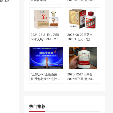
度酒价格为1,765一
瓶，上涨 25元
2024-03-21日，习酒
2026-06-22日茅台
习水天辰500ML52.00
100ml 飞天（散）
度酒每瓶的价格是多少
53.00度酒价格为295
呢？
一瓶，下跌 5元
“五好公司”金徽酒荣
2025-12-24日茅台
获“受尊敬企业”之社会
2025年飞天(散)53.00
责任领航企业
度酒价格为1,590一
瓶，上涨 50元
热门推荐