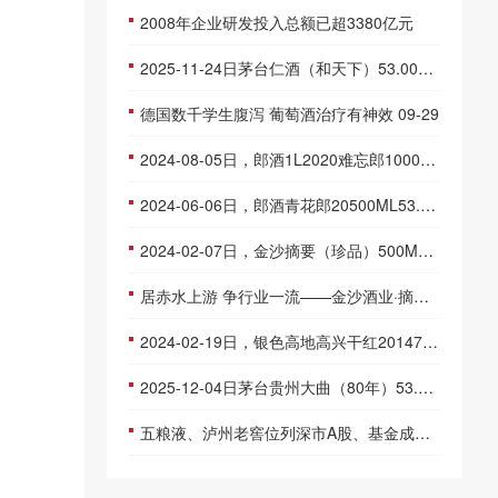
2008年企业研发投入总额已超3380亿元
2025-11-24日茅台仁酒（和天下）53.00度酒价格为395一瓶，上涨 395元
德国数千学生腹泻 葡萄酒治疗有神效 09-29
2024-08-05日，郎酒1L2020难忘郎1000ML53.00度酒每瓶的价格是多少呢？
2024-06-06日，郎酒青花郎20500ML53.00度酒每瓶的价格是多少呢？
2024-02-07日，金沙摘要（珍品）500ML53.00度酒每瓶的价格是多少呢？
居赤水上游 争行业一流——金沙酒业·摘要酒上游战略发布会在毕节金沙举行
2024-02-19日，银色高地高兴干红2014750ML13.00度酒每瓶的价格是多少呢？
2025-12-04日茅台贵州大曲（80年）53.00度酒价格为145一瓶，下跌 5元
五粮液、泸州老窖位列深市A股、基金成交金额前20名