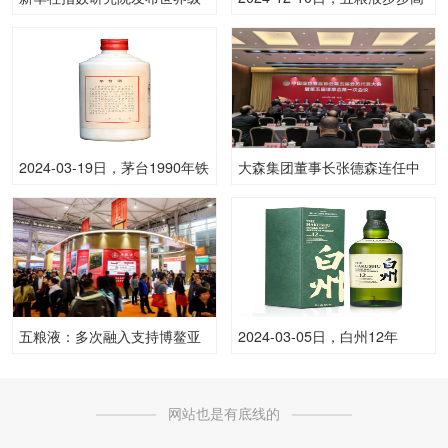
标尺：《世界酒庄影响力指
升3025ML52.00度酒每瓶的价
数》发布，郎酒庄园与世界级
格是多少呢？
酒庄同行
2024-03-19日，茅台1990年铁
大森集团董事长张德森连任中
盖茅台（散）500ML53.00度
国绿色食品协会副会长
酒每瓶的价格是多少呢？
五粮液：多次融入支持博鳌亚
2024-03-05日，白州12年
洲论坛，彰显中国企业担当与
700ML43.00度酒每瓶的价格
定力
是多少呢？
网站也是有底线的