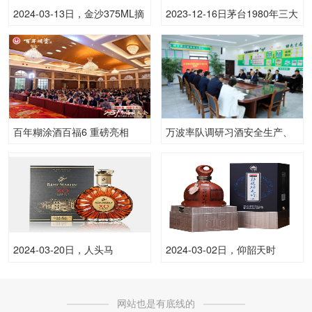
2024-03-13日，金沙375ML摘
2023-12-16日茅台1980年三大
要（品鉴）375ML53.00度酒
革命（散）53.00度酒的价格，
每瓶的价格是多少呢？
茅台批发参考价格45,000一瓶
百年糊涂酒百福6 重磅亮相
万波率队调研习酒安全生产、
2025春糖会，浓香白酒赛道再
生态环境保护工作
添新力作
2024-03-20日，人头马
2024-03-02日，仰韶天时
350mlXO350ML40.00度酒每
（星）500ML53.00度酒每瓶
瓶的价格是多少呢？
的价格是多少呢？
网站也是有底线的