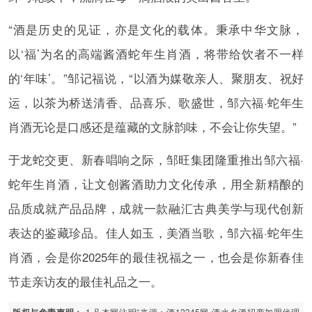
“酒是历史的见证，亦是文化的载体。秉承中华文脉，
以‘福’为名的高端酱酒蛇年生肖酒，将带给饮者不一样
的‘年味’。”邹记福说，“以酒为媒敬亲人、聚朋友、祝好
运，以茶为桥送清香、品喜乐、歌盛世，邹六福·蛇年生
肖酒无论是口感还是蕴藏的文脉韵味，不会让你失望。”
于龙蛇交更、新春唱响之际，邹旺集团隆重推出邹六福·
蛇年生肖酒，让文创酱酒助力文化传承，用全新精酿的
品质成就产品品牌，成就一款融汇古典美学与现代创新
表达的鉴藏珍品。佳人如玉，美酒当歌，邹六福·蛇年生
肖酒，会是你2025年的最佳祝福之一，也会是你新春佳
节走亲访友的最佳礼品之一。
1.凡本网注明“来源：酒12345网-酒水名酒招商加盟代理