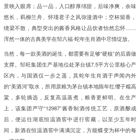
景映入眼席；品一品，入口醇厚绵甜，后味净爽，余味
悠长，羁柳兰舟、怀瑾君子之风弥漫酒中；空杯留香，
绕梁不散，典型突出的酱香风格让品饮者怡然忘怀……
浑然一体的古典美学在邹六福·蛇年生肖酒中尽情绽放。
当然，每一款美酒的诞生，都需要有足够“硬核”的后盾做
支撑。邹旺集团生产基地位处茅台镇7.5平方公里核心产
区内，与国酒仅一步之遥，其蛇年生肖酒于声闻内外
的“美酒河”取水，所用原粮为茅台镇本地陈年红缨子糯高
粱，多轮摘选，反复高温蒸煮，粮香更鲜明。在生产
上，该集团严守“12987”酱香制酒传统工艺，原酒酿成
后，便运往湖底恒温酒窖中进行窖藏，以至少五年时
间，新酒在恒温酒窖中满满沉淀，方能蝶变为杯中的每