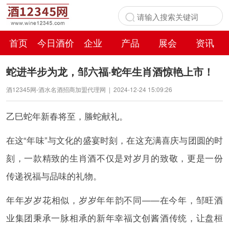
首页
今日酒价
企业
产品
展会
资讯
百科
蛇进半步为龙，邹六福·蛇年生肖酒惊艳上市！
酒12345网-酒水名酒招商加盟代理网
|
2024-12-24 15:09:26
乙巳蛇年新春将至，螣蛇献礼。
在这“年味”与文化的盛宴时刻，在这充满喜庆与团圆的时
刻，一款精致的生肖酒不仅是对岁月的致敬，更是一份
传递祝福与品味的礼物。
年年岁岁花相似，岁岁年年韵不同——在今年，邹旺酒
业集团秉承一脉相承的新年幸福文创酱酒传统，让盘桓