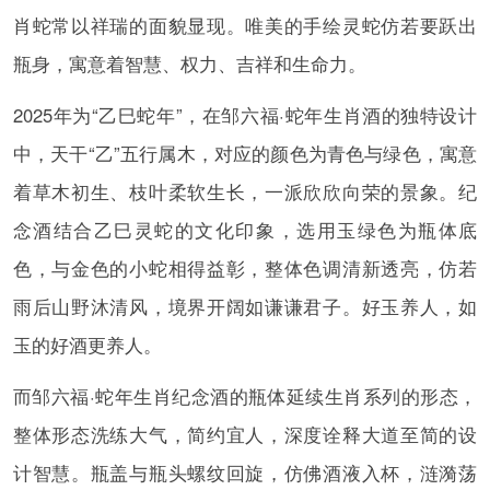
肖蛇常以祥瑞的面貌显现。唯美的手绘灵蛇仿若要跃出
瓶身，寓意着智慧、权力、吉祥和生命力。
2025年为“乙巳蛇年”，在邹六福·蛇年生肖酒的独特设计
中，天干“乙”五行属木，对应的颜色为青色与绿色，寓意
着草木初生、枝叶柔软生长，一派欣欣向荣的景象。纪
念酒结合乙巳灵蛇的文化印象，选用玉绿色为瓶体底
色，与金色的小蛇相得益彰，整体色调清新透亮，仿若
雨后山野沐清风，境界开阔如谦谦君子。好玉养人，如
玉的好酒更养人。
而邹六福·蛇年生肖纪念酒的瓶体延续生肖系列的形态，
整体形态洗练大气，简约宜人，深度诠释大道至简的设
计智慧。瓶盖与瓶头螺纹回旋，仿佛酒液入杯，涟漪荡