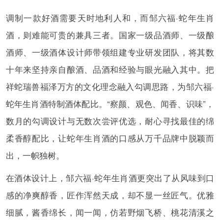
调制一款好酒需要天时地利人和，而邹六福·蛇年生肖
酒，则难能可贵的兼具三者。国家一级品酒师、一级酿
酒师、一级酒体设计师带领组建专业研发团队，将其数
十年来坚持亲自酿酒、品酒和经验与眼光融入其中。把
祥蛇瑞兽福泽万方的文化理念融入勾调思路，为邹六福·
蛇年生肖酒特制酒体配比。“察颜、观色、闻香、识味”，
数月的勾调设计与无数次尝评优选，耐心寻找最佳的绵
柔香醇配比，让蛇年生肖酒的口感从万千品牌中脱颖而
出，一帜独树。
在酒体设计上，邹六福·蛇年生肖酒更突出了从风味到口
感的净爽醇香，匠作浑然天成，却不显一丝匠气。优雅
细腻，酱香绵长，闻一闻，仿若野烟飞桥、桃花清溪之