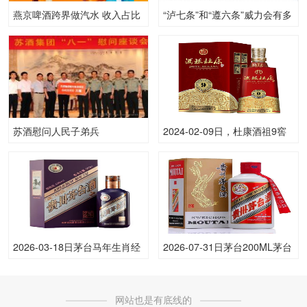
燕京啤酒跨界做汽水 收入占比
“泸七条”和“遵六条”威力会有多
不足1%难言成功丨封面观酒
大？
苏酒慰问人民子弟兵
2024-02-09日，杜康酒祖9窖
区（新）500ML50.00度酒每
瓶的价格是多少呢？
2026-03-18日茅台马年生肖经
2026-07-31日茅台200ML茅台
典版（散）53.00度酒价格为
飞天53.00度酒价格为600一
1,910一瓶，上涨 10元
瓶，下跌 5元
网站也是有底线的