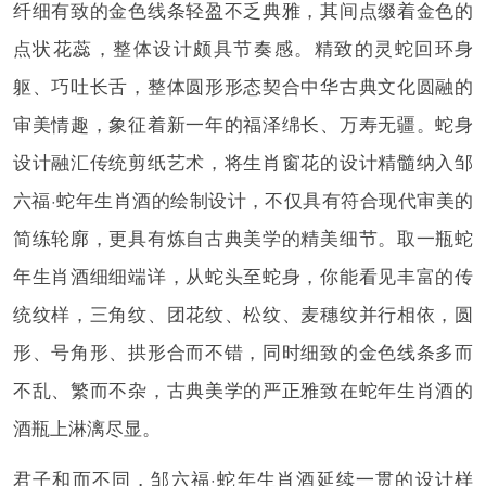
纤细有致的金色线条轻盈不乏典雅，其间点缀着金色的
点状花蕊，整体设计颇具节奏感。精致的灵蛇回环身
躯、巧吐长舌，整体圆形形态契合中华古典文化圆融的
审美情趣，象征着新一年的福泽绵长、万寿无疆。蛇身
设计融汇传统剪纸艺术，将生肖窗花的设计精髓纳入邹
六福·蛇年生肖酒的绘制设计，不仅具有符合现代审美的
简练轮廓，更具有炼自古典美学的精美细节。取一瓶蛇
年生肖酒细细端详，从蛇头至蛇身，你能看见丰富的传
统纹样，三角纹、团花纹、松纹、麦穗纹并行相依，圆
形、号角形、拱形合而不错，同时细致的金色线条多而
不乱、繁而不杂，古典美学的严正雅致在蛇年生肖酒的
酒瓶上淋漓尽显。
君子和而不同，邹六福·蛇年生肖酒延续一贯的设计样