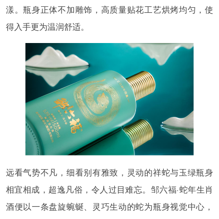
漾。瓶身正体不加雕饰，高质量贴花工艺烘烤均匀，使
得入手更为温润舒适。
远看气势不凡，细看别有雅致，灵动的祥蛇与玉绿瓶身
相宜相成，超逸凡俗，令人过目难忘。邹六福·蛇年生肖
酒便以一条盘旋蜿蜒、灵巧生动的蛇为瓶身视觉中心，