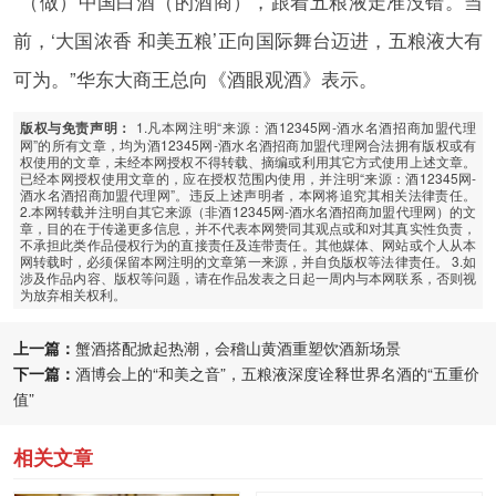
“（做）中国白酒（的酒商），跟着五粮液走准没错。当
前，‘大国浓香 和美五粮’正向国际舞台迈进，五粮液大有
可为。”华东大商王总向《酒眼观酒》表示。
1.凡本网注明“来源：酒12345网-酒水名酒招商加盟代理
版权与免责声明：
网”的所有文章，均为酒12345网-酒水名酒招商加盟代理网合法拥有版权或有
权使用的文章，未经本网授权不得转载、摘编或利用其它方式使用上述文章。
已经本网授权使用文章的，应在授权范围内使用，并注明“来源：酒12345网-
酒水名酒招商加盟代理网”。违反上述声明者，本网将追究其相关法律责任。
2.本网转载并注明自其它来源（非酒12345网-酒水名酒招商加盟代理网）的文
章，目的在于传递更多信息，并不代表本网赞同其观点或和对其真实性负责，
不承担此类作品侵权行为的直接责任及连带责任。其他媒体、网站或个人从本
网转载时，必须保留本网注明的文章第一来源，并自负版权等法律责任。 3.如
涉及作品内容、版权等问题，请在作品发表之日起一周内与本网联系，否则视
为放弃相关权利。
上一篇：
蟹酒搭配掀起热潮，会稽山黄酒重塑饮酒新场景
下一篇：
酒博会上的“和美之音”，五粮液深度诠释世界名酒的“五重价
值”
相关文章