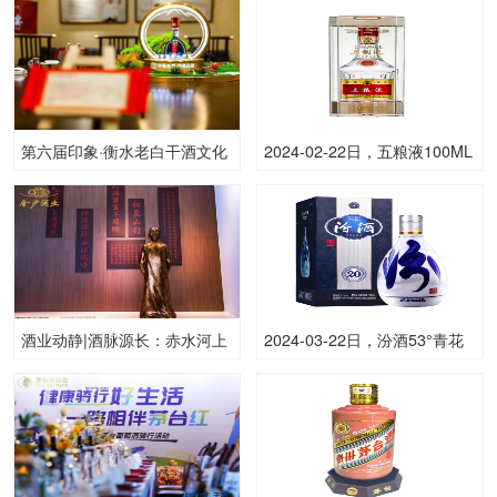
第六届印象·衡水老白干酒文化
2024-02-22日，五粮液100ML
节将于5月10日盛大启幕
普五(八代)100ML52.00度酒每
瓶的价格是多少呢？
酒业动静|酒脉源长：赤水河上
2024-03-22日，汾酒53°青花
游的金沙酱韵
20500ML53.00度酒每瓶的价
格是多少呢？