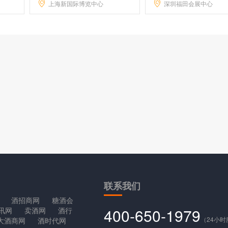
上海新国际博览中心
深圳福田会展中心
联系
我们
酒招商网
糖酒会
400-650-1979
讯网
卖酒网
酒行
（24小
大酒商网
酒时代网