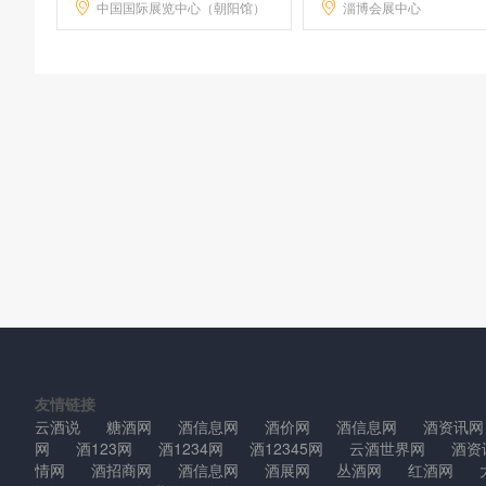
中国国际展览中心（朝阳馆）
淄博会展中心
友情链接
云酒说
糖酒网
酒信息网
酒价网
酒信息网
酒资讯网
网
酒123网
酒1234网
酒12345网
云酒世界网
酒资
情网
酒招商网
酒信息网
酒展网
丛酒网
红酒网