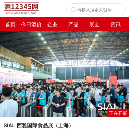
首页
今日酒价
企业
产品
展会
资讯
百科
正在开展
SIAL 西雅国际食品展（上海）