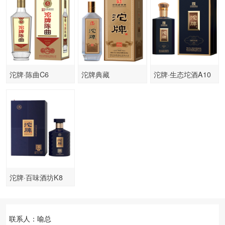
沱牌·陈曲C6
沱牌典藏
沱牌·生态坨酒A10
沱牌·百味酒坊K8
联系人：喻总