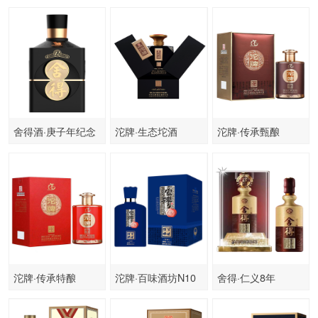
舍得酒·庚子年纪念
沱牌·生态坨酒
沱牌·传承甄酿
酒2020
沱牌·传承特酿
沱牌·百味酒坊N10
舍得·仁义8年