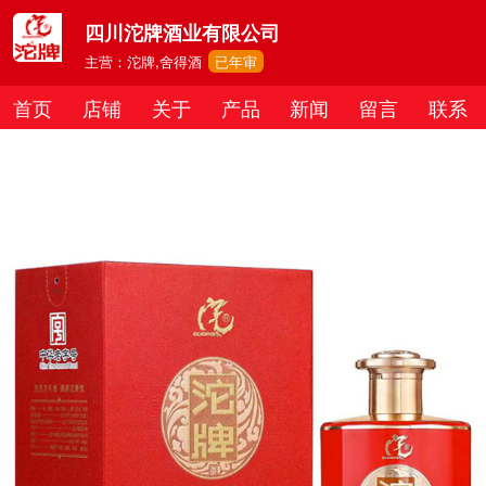
四川沱牌酒业有限公司
主营：沱牌,舍得酒
已年审
首页
店铺
关于
产品
新闻
留言
联系