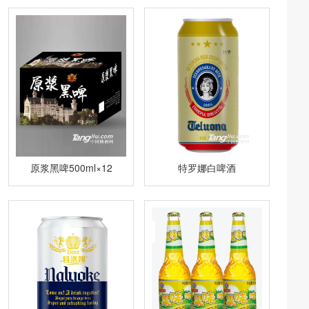
原浆黑啤500ml×12
特罗娜白啤酒