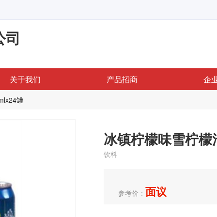
公司
关于我们
产品招商
企
lx24罐
冰镇柠檬味雪柠檬汽水
饮料
面议
参考价：