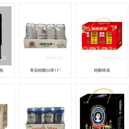
2瓶
青源精酿白啤11°
精酿啤酒