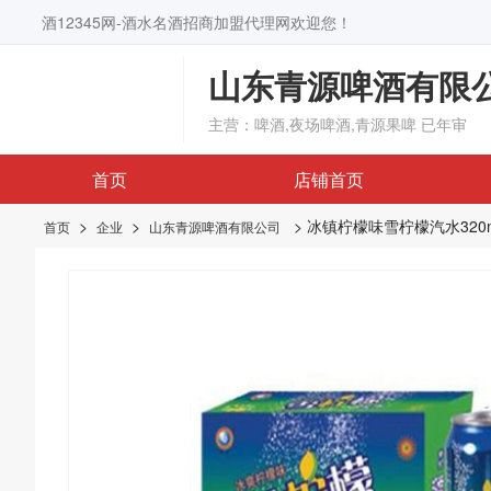
酒12345网-酒水名酒招商加盟代理网欢迎您！
山东青源啤酒有限
主营：啤酒,夜场啤酒,青源果啤
已年审
首页
店铺首页
>
>
> 冰镇柠檬味雪柠檬汽水320m
首页
企业
山东青源啤酒有限公司