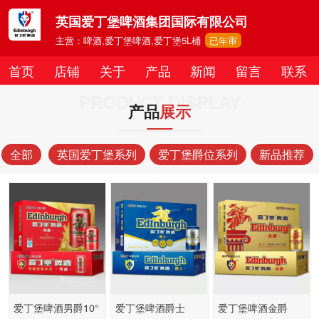
英国爱丁堡啤酒集团国际有限公司
主营：啤酒,爱丁堡啤酒,爱丁堡5L桶
已年审
首页
店铺
关于
产品
新闻
留言
联系
PRODUCT DISPLAY
产品
展示
全部
英国爱丁堡系列
爱丁堡爵位系列
新品推荐
爱丁堡啤酒男爵10°
爱丁堡啤酒爵士
爱丁堡啤酒金爵