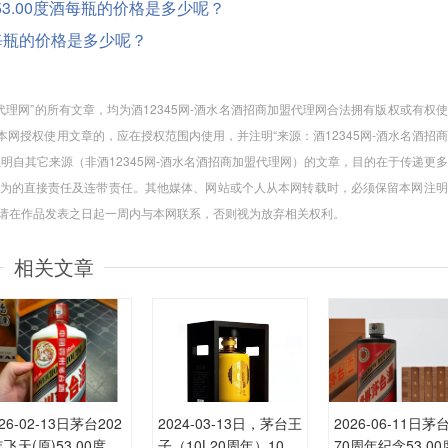
0ML53.00度酒每瓶的价格是多少呢？
0度酒每瓶的价格是多少呢？
加盟代理网”的所有文章，均为酒12345网-酒水名酒招商加盟代理网合法拥有版权或有权
网授权使用文章的，应在授权范围内使用，并注明“来源：酒12345网-酒水名酒招
注明自其它来源（非酒12345网-酒水名酒招商加盟代理网）的文章，目的在于传递更
为的直接责任及连带责任。其他媒体、网站或个人从本网转载时，必须保留本网注明
，请在作品发表之日起一周内与本网联系，否则视为放弃相关权利。
相关文章
26-02-13日茅台202
2024-03-13日，茅台王
2026-06-11日
年飞天(原)53.00度酒
子（10L20周年）1000
70周年纪念53.0