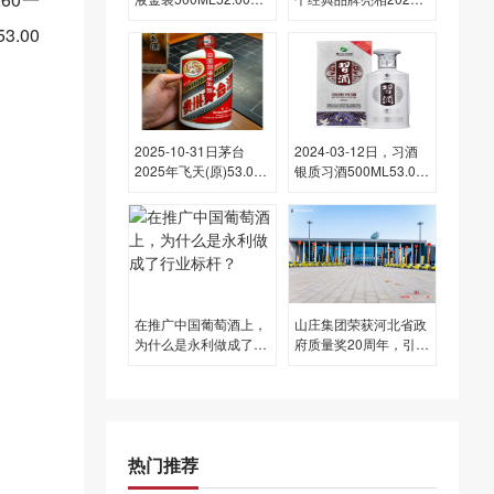
酒每瓶的价格是多少
年消博会
.00
呢？
2025-10-31日茅台
2024-03-12日，习酒
2025年飞天(原)53.00
银质习酒500ML53.00
度酒价格为1,675一
度酒每瓶的价格是多少
瓶，下跌 15元
呢？
在推广中国葡萄酒上，
山庄集团荣获河北省政
为什么是永利做成了行
府质量奖20周年，引领
业标杆？
冀酒高质量发展新征程
热门推荐