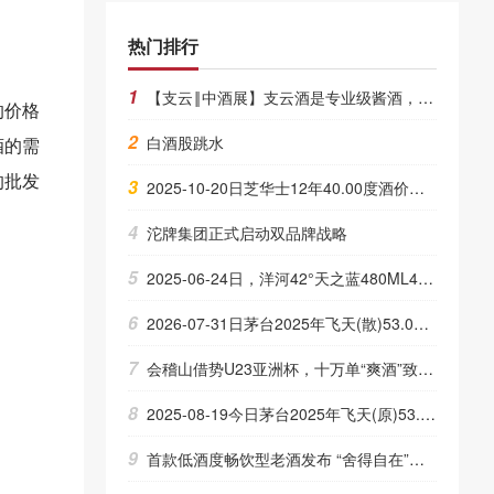
热门排行
1
【支云‖中酒展】支云酒是专业级酱酒，也是匠心精神的体现
的价格
2
白酒股跳水
酒的需
的批发
3
2025-10-20日芝华士12年40.00度酒价格为85一瓶，上涨 85元
4
沱牌集团正式启动双品牌战略
5
2025-06-24日，洋河42°天之蓝480ML42.00度酒每瓶的价格是多少呢？
6
2026-07-31日茅台2025年飞天(散)53.00度酒价格为1,700一瓶，上涨 10元
7
会稽山借势U23亚洲杯，十万单“爽酒”致敬青春拼搏
8
2025-08-19今日茅台2025年飞天(原)53.00度酒价格为1,855一瓶，下跌 5元
9
首款低酒度畅饮型老酒发布 “舍得自在”以高质价比引领低度酒赛道