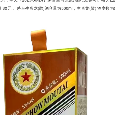
0元 。茅台生肖龙(散)酒容量为500ml，生肖龙(散) 酒度数为53