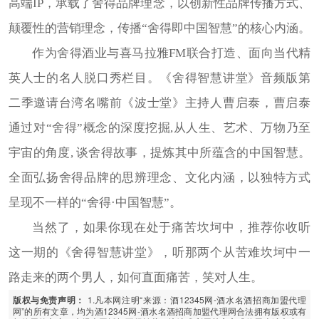
高端IP，承载了舍得品牌理念，以创新性品牌传播方式、
颠覆性的营销理念，传播“舍得即中国智慧”的核心内涵。
作为舍得酒业与喜马拉雅FM联合打造、面向当代精
英人士的名人脱口秀栏目。《舍得智慧讲堂》音频版第
二季邀请台湾名嘴前《波士堂》主持人曹启泰，曹启泰
通过对“舍得”概念的深度挖掘,从人生、艺术、万物乃至
宇宙的角度, 谈舍得故事，提炼其中所蕴含的中国智慧。
全面弘扬舍得品牌的思辨理念、文化内涵，以独特方式
呈现不一样的“舍得·中国智慧”。
当然了，如果你现在处于痛苦坎坷中，推荐你收听
这一期的《舍得智慧讲堂》，听那两个从苦难坎坷中一
路走来的两个男人，如何直面痛苦，笑对人生。
1.凡本网注明“来源：酒12345网-酒水名酒招商加盟代理
版权与免责声明：
网”的所有文章，均为酒12345网-酒水名酒招商加盟代理网合法拥有版权或有