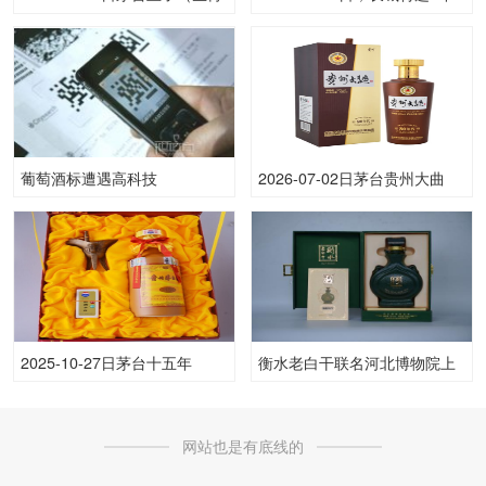
狗）53.00度酒价格为425一
橡木桶解百纳750ML12.50度
瓶，下跌 45元
酒每瓶的价格是多少呢？
葡萄酒标遭遇高科技
2026-07-02日茅台贵州大曲
（80年）53.00度酒价格为130
一瓶，下跌 5元
2025-10-27日茅台十五年
衡水老白干联名河北博物院上
53.00度酒价格为3,900一瓶，
新文创酒，用酒香续写千年传
下跌 5元
奇
网站也是有底线的