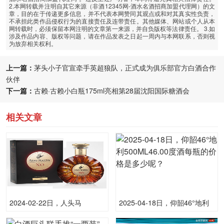
2.本网转载并注明自其它来源（非酒12345网-酒水名酒招商加盟代理网）的文
章，目的在于传递更多信息，并不代表本网赞同其观点或和对其真实性负责，
不承担此类作品侵权行为的直接责任及连带责任。其他媒体、网站或个人从本
网转载时，必须保留本网注明的文章第一来源，并自负版权等法律责任。 3.如
涉及作品内容、版权等问题，请在作品发表之日起一周内与本网联系，否则视
为放弃相关权利。
上一篇：
茅头小子官宣牵手英超狼队，正式成为俱乐部官方白酒合作
伙伴
下一篇：
古赖·古赖小白瓶175ml亮相第28届沈阳国际糖酒会
相关文章
2024-02-22日，人头马
2025-04-18日，仰韶46°地利
700mlXO700ML40.00度酒每
500ML46.00度酒每瓶的价格