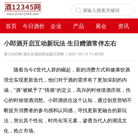
首页
今日酒价
企业
产品
展会
资讯
百科
小郎酒开启互动新玩法 生日赠酒常伴左右
酒12345网-酒水名酒招商加盟代理网
|
2021-05-10 11:48:00
随着当今Z世代人群的崛起，新的消费方式和健康饮酒
理念实现更新迭代，他们对于酒的需求有了更加深刻的内
涵，"酒"被赋予了"情感"的定义，高兴的时候借酒庆祝，伤
心的时候借酒消愁。小郎酒抓住这个认知，通过创意营销不
断提升消费者的参与感和认同感，寻找更新更融合的新玩
法，突出其个性化，时尚化等元素，渗透当代人的潮流文
化，抢占市场。